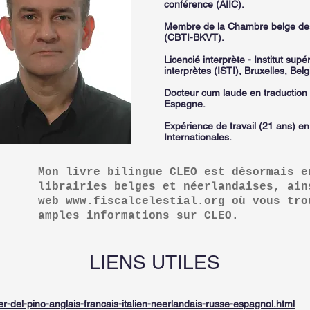
conférence (AIIC).
Membre de la Chambre belge des 
(CBTI-BKVT).
Licencié interprète - Institut supé
interprètes (ISTI), Bruxelles, Bel
Docteur cum laude en traduction –
Espagne.
Expérience de travail (21 ans) e
Internationales.
Mon livre bilingue CLEO est désormais e
librairies belges et néerlandaises, ain
web
www.fiscalcelestial.org
où vous tro
amples informations sur CLEO.
LIENS UTILES
ier-del-pino-anglais-francais-italien-neerlandais-russe-espagnol.html