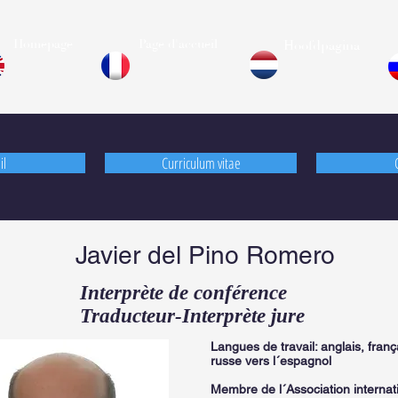
Homepage
Page d'accueil
Hoofdpagina
il
Curriculum vitae
Javier del Pino Romero
Interprète de conférence
Traducteur-Interprète jure
Langues de travail: anglais, frança
russe vers l´espagnol
Membre de l´Association internat